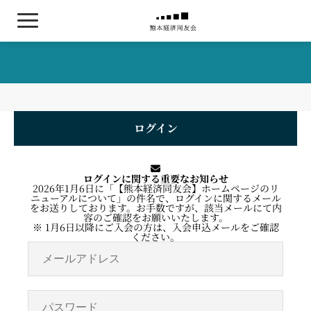
熊本経済同友会について
委員会活動について
ログイン
お知らせ / 年間スケジュール
会員名簿
ログインに関する重要なお知らせ
2026年1月6日に「【熊本経済同友会】ホームページのリ
入会・交代希望の方はこちら
ニューアルについて」の件名で、ログインに関するメール
をお送りしております。お手数ですが、該当メールにて内
容のご確認をお願いいたします。
※ 1月6日以降にご入会の方は、入会申込メールをご確認
ください。