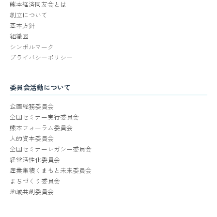
熊本経済同友会とは
創立について
基本方針
組織図
シンボルマーク
プライバシーポリシー
委員会活動について
企画総務委員会
全国セミナー実行委員会
熊本フォーラム委員会
人的資本委員会
全国セミナーレガシー委員会
経営活性化委員会
産業集積くまもと未来委員会
まちづくり委員会
地域共創委員会