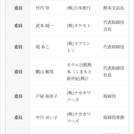
委員
竹内 崇
(株)日本旅行
熊本支店長
代表取締役
委員
武本 純一
(株)タケモト
会長
(株)ラブリン
委員
堤 あこ
代表取締役
トン
ホテル日航熊
代表取締役
委員
鶴山 敏哉
本（くまもと
社長
新世紀(株)）
(株)ナカガワ
委員
戸屋 裕美子
取締役
フーズ
(株)ナカガワ
委員
中川 せい子
取締役専務
フーズ