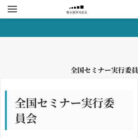
ログイン
熊本経済同友会について
委員会活動について
全国セミナー実行委
お知らせ / 年間スケジュール
会員名簿
全国セミナー実行委
入会・交代希望の方はこちら
員会