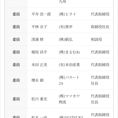
九州
委員
平井 浩一郎
(株)ヒライ
代表取締役
委員
平林 京子
(有)黒亭
取締役社長
委員
深浦 修
(株)紙弘
相談役
委員
堀尾 昌平
(株)まるむね
代表取締役
委員
本田 正美
(有)本田産業
代表取締役
(株)パスート
代表取締役
委員
増永 創
24
社長
(株)マツカワ
代表取締役
委員
松川 重光
物流
社長
代表取締役
委員
松木 一史
(株)MATSUKI