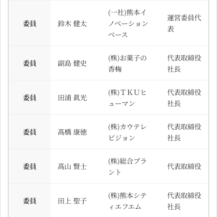
(一社)熊本イ
運営委員代
委員
鈴木 健太
ノベーション
表
ベース
(株)お菓子の
代表取締役
委員
副島 健史
香梅
社長
(株)ＴＫＵヒ
代表取締役
委員
田浦 眞光
ューマン
社長
(株)カウテレ
代表取締役
委員
髙橋 康徳
ビジョン
社長
(株)総合プラ
委員
髙山 賢士
代表取締役
ント
(株)熊本シテ
代表取締役
委員
田上 聖子
ィエフエム
社長