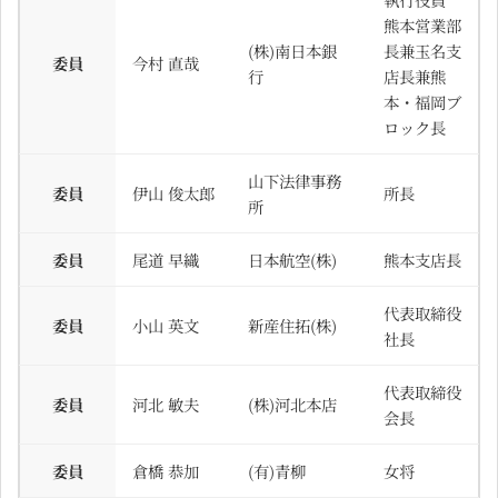
熊本営業部
(株)南日本銀
長兼玉名支
委員
今村 直哉
行
店長兼熊
本・福岡ブ
ロック長
山下法律事務
委員
伊山 俊太郎
所長
所
委員
尾道 早織
日本航空(株)
熊本支店長
代表取締役
委員
小山 英文
新産住拓(株)
社長
代表取締役
委員
河北 敏夫
(株)河北本店
会長
委員
倉橋 恭加
(有)青柳
女将