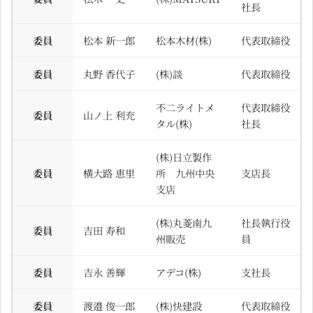
社長
委員
松本 新一郎
松本木材(株)
代表取締役
委員
丸野 香代子
(株)談
代表取締役
不二ライトメ
代表取締役
委員
山ノ上 利充
タル(株)
社長
(株)日立製作
委員
横大路 恵里
所 九州中央
支店長
支店
(株)丸菱南九
社長執行役
委員
吉田 寿和
州販売
員
委員
吉永 善輝
アデコ(株)
支社長
委員
渡邉 俊一郎
(株)快建設
代表取締役