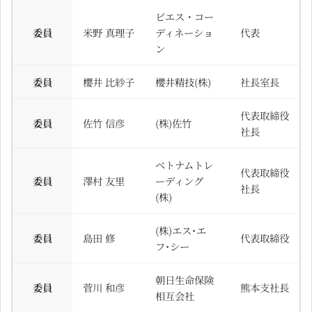
ピエス・コー
委員
米野 真理子
ディネーショ
代表
ン
委員
櫻井 比紗子
櫻井精技(株)
社長室長
代表取締役
委員
佐竹 信彦
(株)佐竹
社長
ベトナムトレ
代表取締役
委員
澤村 友里
ーディング
社長
(株)
(株)エス･エ
委員
島田 修
代表取締役
フ･シー
朝日生命保険
委員
菅川 和彦
熊本支社長
相互会社