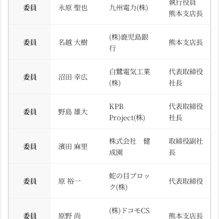
執行役員
委員
永原 聖也
九州電力(株)
熊本支店長
(株)鹿児島銀
委員
名越 大樹
熊本支店長
行
白鷺電気工業
代表取締役
委員
沼田 幸広
(株)
社長
KPB
代表取締役
委員
野島 雄大
Project(株)
社長
株式会社 健
取締役副社
委員
濱田 麻里
成園
長
蛇の目ブロッ
委員
原 裕一
代表取締役
ク(株)
(株)ドコモCS
委員
原野 尚
熊本支店長