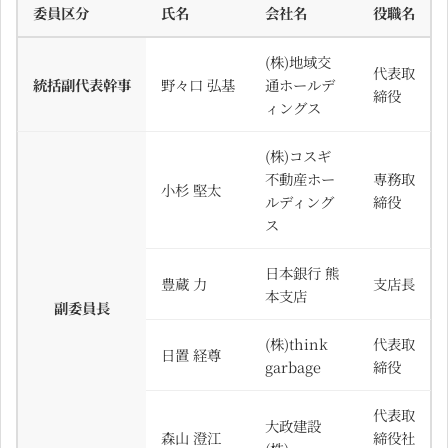
委員区分
氏名
会社名
役職名
(株)地域交
代表取
統括副代表幹事
野々口 弘基
通ホールデ
締役
ィングス
(株)コスギ
不動産ホー
専務取
小杉 堅太
ルディング
締役
ス
日本銀行 熊
豊蔵 力
支店長
本支店
副委員長
(株)think
代表取
日置 経尊
garbage
締役
代表取
大政建設
森山 澄江
締役社