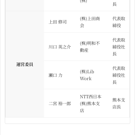
(株)
長
(株)上田商
代表取
上田 修司
会
締役
代表取
(株)明和不
川口 英之介
締役社
動産
長
運営委員
代表取
(株)Lib
瀬口 力
締役社
Work
長
NTT西日本
熊本支
二宮 裕一郎
(株)熊本支
店長
店