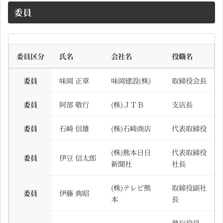
委員
委員区分
氏名
会社名
役職名
委員
味岡 正章
味岡建設(株)
取締役会長
委員
阿部 敬行
(株)ＪＴＢ
支店長
委員
石崎 信雄
(株)石崎商店
代表取締役
(株)熊本日日
代表取締役
委員
伊豆 信太郎
新聞社
社長
(株)テレビ熊
取締役副社
委員
伊藤 典昭
本
長
執行役員