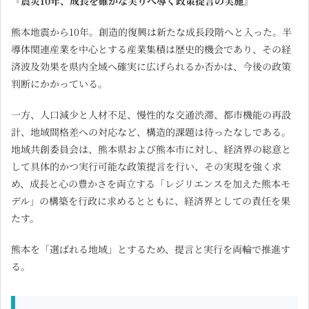
『震災10年、成長を確かな実りへ導く政策提言の実施』
熊本地震から10年。創造的復興は新たな成長段階へと入った。半
導体関連産業を中心とする産業集積は歴史的機会であり、その経
済波及効果を県内全域へ確実に広げられるか否かは、今後の政策
判断にかかっている。
一方、人口減少と人材不足、慢性的な交通渋滞、都市機能の再設
計、地域間格差への対応など、構造的課題は待ったなしである。
地域共創委員会は、熊本県および熊本市に対し、経済界の総意と
して具体的かつ実行可能な政策提言を行い、その実現を強く求
め、成長と心の豊かさを両立する「レジリエンスを加えた熊本モ
デル」の構築を行政に求めるとともに、経済界としての責任を果
たす。
熊本を「選ばれる地域」とするため、提言と実行を両輪で推進す
る。