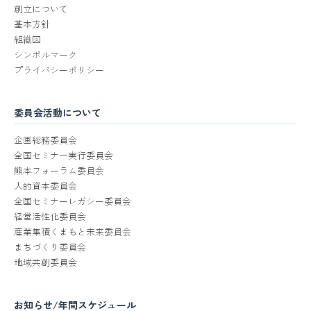
創立について
基本方針
組織図
シンボルマーク
プライバシーポリシー
委員会活動について
企画総務委員会
全国セミナー実行委員会
熊本フォーラム委員会
人的資本委員会
全国セミナーレガシー委員会
経営活性化委員会
産業集積くまもと未来委員会
まちづくり委員会
地域共創委員会
お知らせ/年間スケジュール