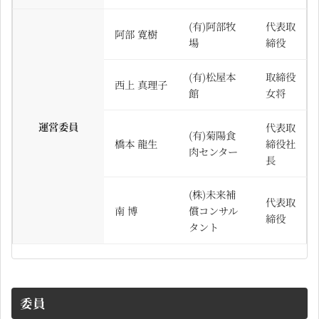
(有)阿部牧
代表取
阿部 寛樹
場
締役
(有)松屋本
取締役
西上 真理子
館
女将
運営委員
代表取
(有)菊陽食
橋本 龍生
締役社
肉センター
長
(株)未来補
代表取
南 博
償コンサル
締役
タント
委員