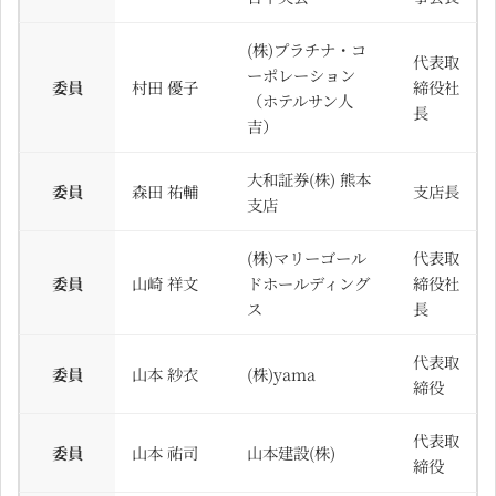
(株)プラチナ・コ
代表取
ーポレーション
委員
村田 優子
締役社
（ホテルサン人
長
吉）
大和証券(株) 熊本
委員
森田 祐輔
支店長
支店
(株)マリーゴール
代表取
委員
山崎 祥文
ドホールディング
締役社
ス
長
代表取
委員
山本 紗衣
(株)yama
締役
代表取
委員
山本 祐司
山本建設(株)
締役