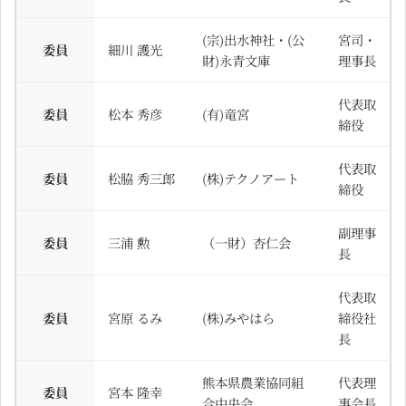
(宗)出水神社・(公
宮司・
委員
細川 護光
財)永青文庫
理事長
代表取
委員
松本 秀彦
(有)竜宮
締役
代表取
委員
松脇 秀三郎
(株)テクノアート
締役
副理事
委員
三浦 勲
（一財）杏仁会
長
代表取
委員
宮原 るみ
(株)みやはら
締役社
長
熊本県農業協同組
代表理
委員
宮本 隆幸
合中央会
事会長