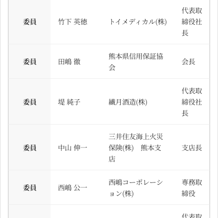
代表取
委員
竹下 英徳
トイメディカル(株)
締役社
長
熊本県信用保証協
委員
田嶋 徹
会長
会
代表取
委員
堤 純子
繊月酒造(株)
締役社
長
三井住友海上火災
委員
中山 伸一
保険(株) 熊本支
支店長
店
西嶋コーポレーシ
専務取
委員
西嶋 公一
ョン(株)
締役
代表取