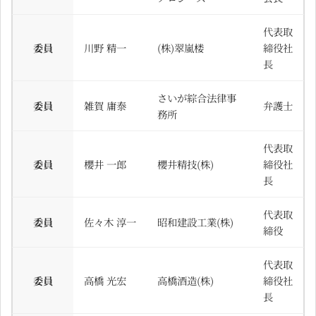
代表取
委員
川野 精一
(株)翠嵐楼
締役社
長
さいが綜合法律事
委員
雑賀 庸泰
弁護士
務所
代表取
委員
櫻井 一郎
櫻井精技(株)
締役社
長
代表取
委員
佐々木 淳一
昭和建設工業(株)
締役
代表取
委員
高橋 光宏
高橋酒造(株)
締役社
長