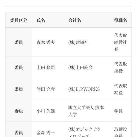
委員区分
氏名
会社名
役職名
代表取
委員
青木 秀夫
(株)建鋼社
締役社
長
代表取
委員
上田 修司
(株)上田商会
締役
代表取
委員
浦田 充彦
(株)B.P.WORKS
締役
国立大学法人 熊本
委員
小川 久雄
学長
大学
(株)オジックテク
取締役
委員
金森 秀一
ノロジーズ
会長