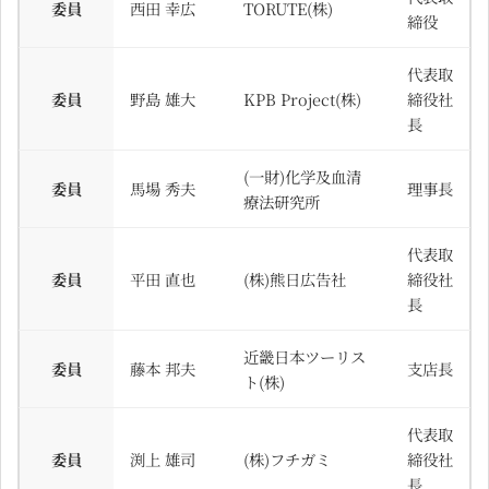
委員
西田 幸広
TORUTE(株)
締役
代表取
委員
野島 雄大
KPB Project(株)
締役社
長
(一財)化学及血清
委員
馬場 秀夫
理事長
療法研究所
代表取
委員
平田 直也
(株)熊日広告社
締役社
長
近畿日本ツーリス
委員
藤本 邦夫
支店長
ト(株)
代表取
委員
渕上 雄司
(株)フチガミ
締役社
長