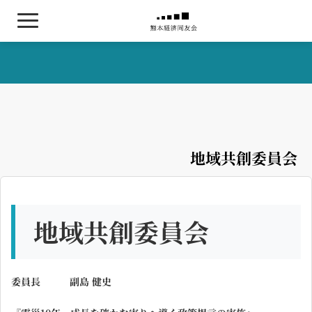
ログイン
熊本経済同友会について
委員会活動について
地域共創委員会
お知らせ / 年間スケジュール
会員名簿
地域共創委員会
入会・交代希望の方はこちら
委員長 副島 健史