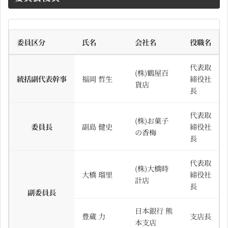
委員区分
氏名
会社名
役職名
代表取
(株)鶴屋百
統括副代表幹事
福岡 哲生
締役社
貨店
長
代表取
(株)お菓子
委員長
副島 健史
締役社
の香梅
長
代表取
(株)大橋時
大橋 瑠里
締役社
計店
長
副委員長
日本銀行 熊
豊蔵 力
支店長
本支店