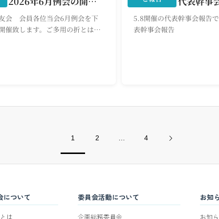
【ご案内】2026年6月例会の開催について
2026年5月代表幹事
友会 会員各位当会6月例会を下
5.8開催の代表幹事会報告で
開催致します。ご多用の折とは存
表幹事会報告
ご参加下さいますようご案内申し
講演会はWEB配信(Zoomミーティ
)も致し
1
2
…
4
会について
委員会活動について
お知
とは
企画総務委員会
お知ら