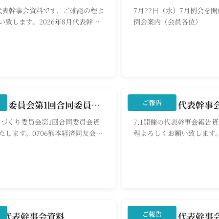
の代表幹事会資料です、ご確認の程よ
7月22日（水）7月例会を開
い致します。2026年8月代表幹事
例会案内（会員各位）
会員限定
ご報告
まちづくり委員会第1回合同委員会資料
2026年7月代表幹事
まちづくり委員会第1回合同委員会資
7.1開催の代表幹事会報告
たします。0706熊本経済同友会ま
程よろしくお願い致します。
員会第1回合同委員会配布資料
幹事会報告
会員限定
ご報告
催 代表幹事会資料
2026年6月代表幹事