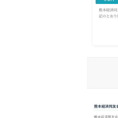
熊本経済同
記のとおり
じますが、
上げます。
ングを使用
熊本経済同友
熊本経済同友会