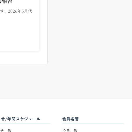
会報告
す。2026年5月代
らせ/年間スケジュール
会員名簿
せ一覧
役員一覧