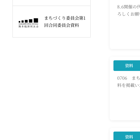
8.6開催
ろしくお願
まちづくり委員会第1
会資料
回合同委員会資料
資料
0706 
料を掲載い
ちづくり委
会員限定
資料
7.1開