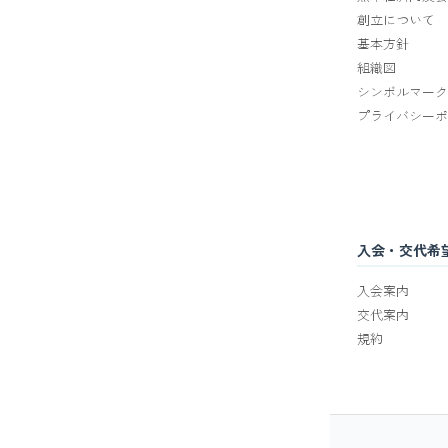
創立について
基本方針
組織図
シンボルマーク
プライバシーポ
入会・交代希
入会案内
交代案内
規約