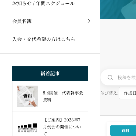
お知らせ / 年間スケジュール
会員名簿
入会・交代希望の方はこちら
新着記事
8.6開催 代表幹事会
並び替え:
資料
会員限定
【ご案内】2026年7
月例会の開催につい
資料
8.6開
て